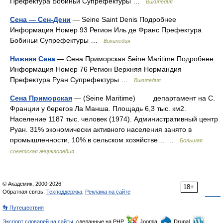
Префектура Бобиньи Супрефектуры …
Википедия
Сена — Сен-Дени
— Seine Saint Denis Подробнее
Информация Номер 93 Регион Иль де Франс Префектура
Бобиньи Супрефектуры …
Википедия
Нижняя Сена
— Сена Приморская Seine Maritime Подробнее
Информация Номер 76 Регион Верхняя Нормандия
Префектура Руан Супрефектуры …
Википедия
Сена Приморская
— (Seine Maritime) департамент на С.
Франции у берегов Ла Манша. Площадь 6,3 тыс. км2.
Население 1187 тыс. человек (1974). Административный центр
Руан. 31% экономически активного населения занято в
промышленности, 10% в сельском хозяйстве… …
Большая
советская энциклопедия
© Академик, 2000-2026
18+
Обратная связь:
Техподдержка
,
Реклама на сайте
👣 Путешествия
Экспорт словарей на сайты
, сделанные на PHP,
Joomla,
Drupal,